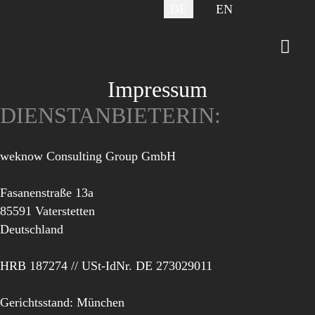
Sprache auswählen
DE
EN
Impressum
DIENSTANBIETERIN:
we
know
Consulting Group GmbH
Fasanenstraße 13a
85591 Vaterstetten
Deutschland
HRB 187274 // USt-IdNr. DE 273029011
Gerichtsstand: München